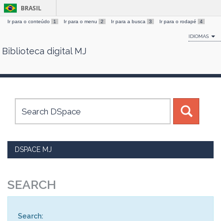
BRASIL
Ir para o conteúdo
1
Ir para o menu
2
Ir para a busca
3
Ir para o rodapé
4
IDIOMAS
Biblioteca digital MJ
Skip
navigation
DSPACE MJ
SEARCH
Search: