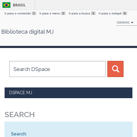
BRASIL
Ir para o conteúdo
1
Ir para o menu
2
Ir para a busca
3
Ir para o rodapé
4
IDIOMAS
Biblioteca digital MJ
Skip
navigation
DSPACE MJ
SEARCH
Search: