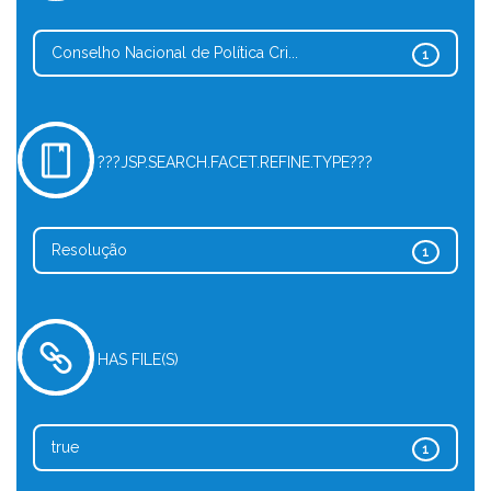
Conselho Nacional de Política Cri...
1
???JSP.SEARCH.FACET.REFINE.TYPE???
Resolução
1
HAS FILE(S)
true
1