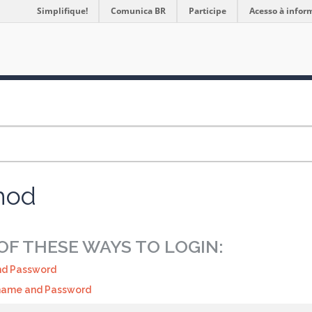
Simplifique!
Comunica BR
Participe
Acesso à infor
hod
F THESE WAYS TO LOGIN:
nd Password
name and Password