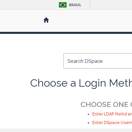
BRASIL
Skip
navigation
Choose a Login Met
CHOOSE ONE O
Enter LDAP Netid a
Enter DSpace User