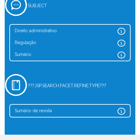
SUBJECT
Direito administrativo
1
Regulação
1
Sumário
1
???JSP.SEARCH.FACET.REFINE.TYPE???
Sumário de revista
1