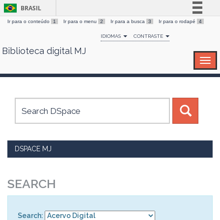
BRASIL
Ir para o conteúdo
1
Ir para o menu
2
Ir para a busca
3
Ir para o rodapé
4
Simplifique!
IDIOMAS
CONTRASTE
Comunica BR
Biblioteca digital MJ
Skip
Participe
navigation
Acesso à informação
Legislação
Canais
DSPACE MJ
SEARCH
Search: