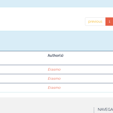
previous
1
Author(s)
Erasmo
Erasmo
Erasmo
NAVEG