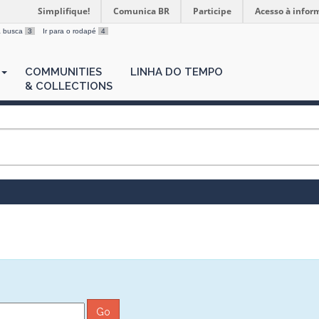
Simplifique!
Comunica BR
Participe
Acesso à infor
 a busca
3
Ir para o rodapé
4
COMMUNITIES
LINHA DO TEMPO
& COLLECTIONS