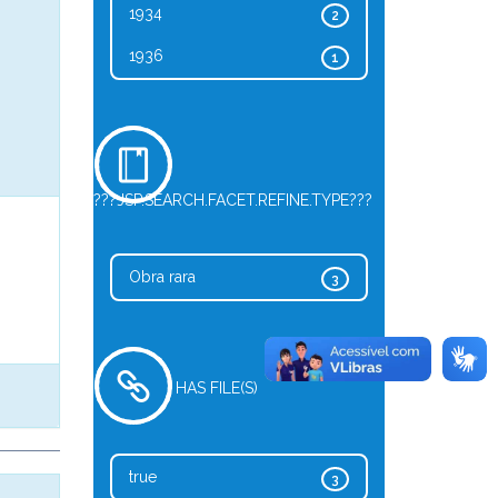
1934
2
1936
1
???JSP.SEARCH.FACET.REFINE.TYPE???
Obra rara
3
HAS FILE(S)
true
3