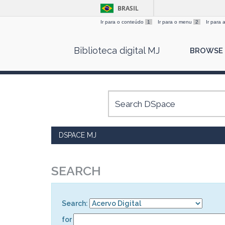
BRASIL
Ir para o conteúdo
1
Ir para o menu
2
Ir para
Skip
Biblioteca digital MJ
BROWSE
navigation
DSPACE MJ
SEARCH
Search:
for