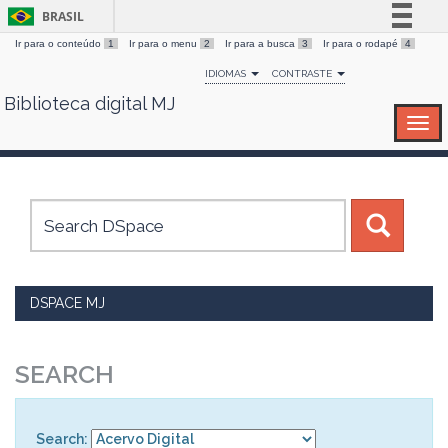
BRASIL
Ir para o conteúdo
1
Ir para o menu
2
Ir para a busca
3
Ir para o rodapé
4
Simplifique!
IDIOMAS
CONTRASTE
Comunica BR
Biblioteca digital MJ
Skip
Participe
navigation
Acesso à informação
Legislação
Canais
DSPACE MJ
SEARCH
Search: