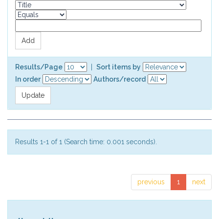
Results/Page
|
Sort items by
In order
Authors/record
Results 1-1 of 1 (Search time: 0.001 seconds).
previous
1
next