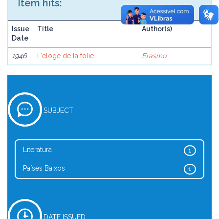
Item hits:
Issue
Title
Author(s)
Date
1946
L'eloge de la folie
Erasmo
SUBJECT
Literatura
1
Países Baixos
1
DATE ISSUED