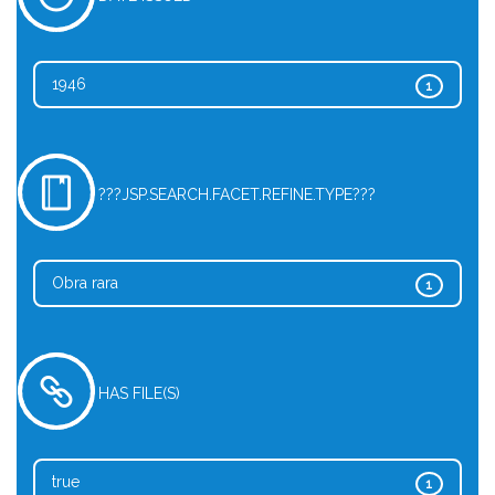
1946
1
???JSP.SEARCH.FACET.REFINE.TYPE???
Obra rara
1
HAS FILE(S)
true
1