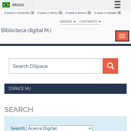
BRASIL
Ir para o conteúdo
1
Ir para o menu
2
Ir para a busca
3
Ir para o rodapé
4
Simplifique!
IDIOMAS
CONTRASTE
Comunica BR
Biblioteca digital MJ
Skip
Participe
navigation
Acesso à informação
Legislação
Canais
DSPACE MJ
SEARCH
Search: