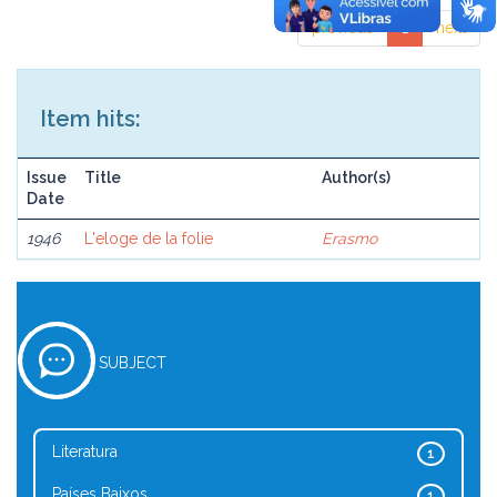
previous
1
next
Item hits:
Issue
Title
Author(s)
Date
1946
L'eloge de la folie
Erasmo
SUBJECT
Literatura
1
Países Baixos
1