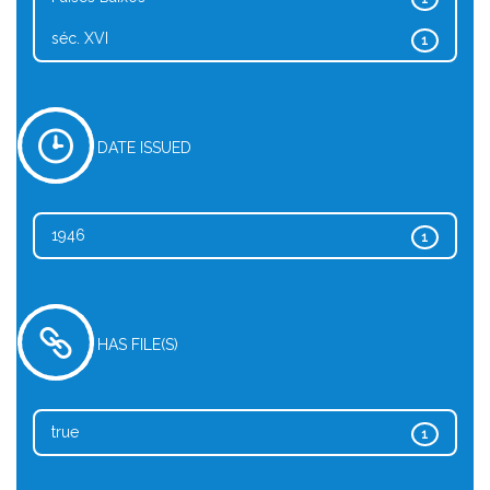
séc. XVI
1
DATE ISSUED
1946
1
HAS FILE(S)
true
1