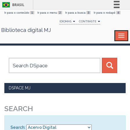
BRASIL
Ir para o conteúdo
1
Ir para o menu
2
Ir para a busca
3
Ir para o rodapé
4
Simplifique!
IDIOMAS
CONTRASTE
Comunica BR
Biblioteca digital MJ
Skip
Participe
navigation
Acesso à informação
Legislação
Canais
DSPACE MJ
SEARCH
Search: