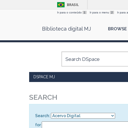
BRASIL
Ir para o conteúdo
1
Ir para o menu
2
Ir para
Skip
Biblioteca digital MJ
BROWSE
navigation
DSPACE MJ
SEARCH
Search:
for