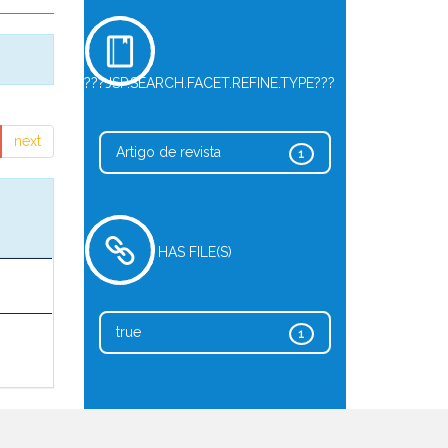
???JSP.SEARCH.FACET.REFINE.TYPE???
next
Artigo de revista
1
HAS FILE(S)
true
1