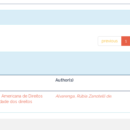
previous
1
Author(s)
Americana de Direitos
Alvarenga, Rúbia Zanotelli de.
dade dos direitos