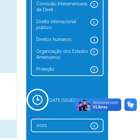
Comissão Interamericana
1
de Direit...
Direito internacional
1
público
Direitos humanos
1
Organização dos Estados
1
Americanos
Proteção
1
DATE ISSUED
2020
1