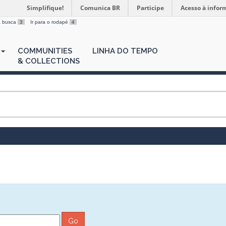
Simplifique!
Comunica BR
Participe
Acesso à infor
 a busca
3
Ir para o rodapé
4
COMMUNITIES
LINHA DO TEMPO
& COLLECTIONS