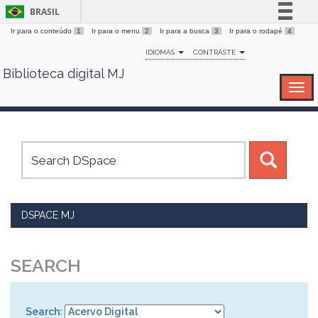
BRASIL
Ir para o conteúdo
1
Ir para o menu
2
Ir para a busca
3
Ir para o rodapé
4
Simplifique!
IDIOMAS
CONTRASTE
Comunica BR
Biblioteca digital MJ
Skip
Participe
navigation
Acesso à informação
Legislação
Canais
DSPACE MJ
SEARCH
Search: