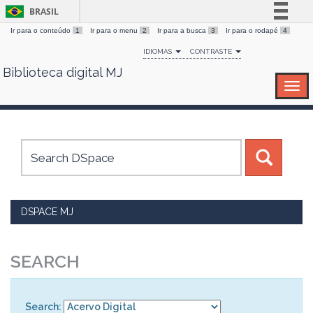
BRASIL
Ir para o conteúdo
1
Ir para o menu
2
Ir para a busca
3
Ir para o rodapé
4
Simplifique!
IDIOMAS
CONTRASTE
Comunica BR
Biblioteca digital MJ
Skip
Participe
navigation
Acesso à informação
Legislação
Canais
DSPACE MJ
SEARCH
Search: