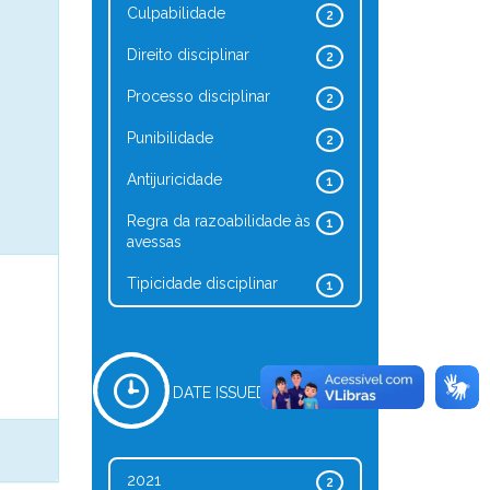
Culpabilidade
2
Direito disciplinar
2
Processo disciplinar
2
Punibilidade
2
Antijuricidade
1
Regra da razoabilidade às
1
avessas
Tipicidade disciplinar
1
DATE ISSUED
2021
2