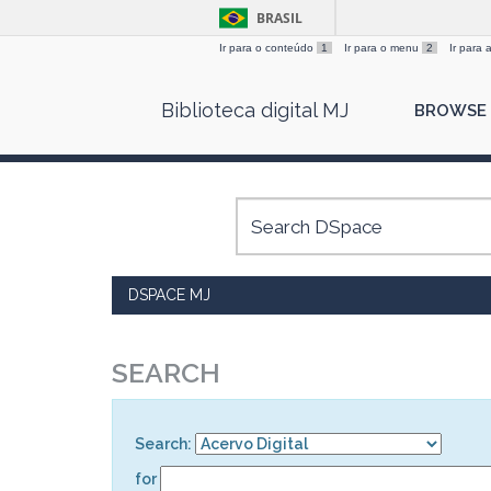
BRASIL
Ir para o conteúdo
1
Ir para o menu
2
Ir para
Skip
Biblioteca digital MJ
BROWSE
navigation
DSPACE MJ
SEARCH
Search:
for