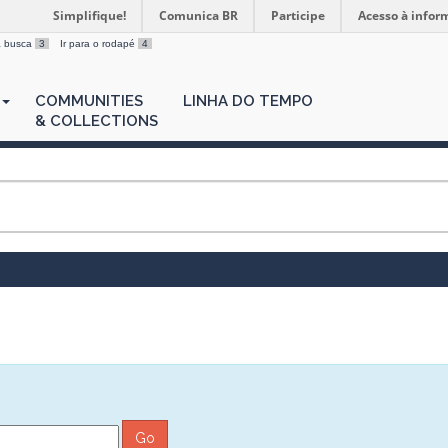
Simplifique!
Comunica BR
Participe
Acesso à infor
 a busca
3
Ir para o rodapé
4
COMMUNITIES
LINHA DO TEMPO
& COLLECTIONS