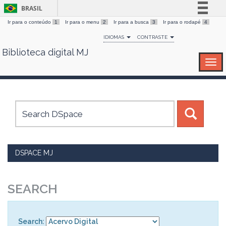
BRASIL
Ir para o conteúdo
1
Ir para o menu
2
Ir para a busca
3
Ir para o rodapé
4
Simplifique!
IDIOMAS
CONTRASTE
Comunica BR
Biblioteca digital MJ
Skip
Participe
navigation
Acesso à informação
Legislação
Canais
DSPACE MJ
SEARCH
Search: