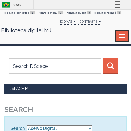
BRASIL
Ir para o conteúdo
1
Ir para o menu
2
Ir para a busca
3
Ir para o rodapé
4
Simplifique!
IDIOMAS
CONTRASTE
Comunica BR
Biblioteca digital MJ
Skip
Participe
navigation
Acesso à informação
Legislação
Canais
DSPACE MJ
SEARCH
Search: