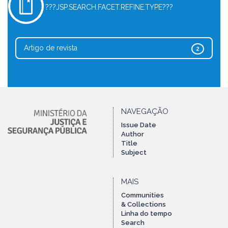
???JSP.SEARCH.FACET.REFINE.TYPE???
Artigo de revista
2
NAVEGAÇÃO
Issue Date
Author
Title
Subject
MAIS
Communities
& Collections
Linha do tempo
Search