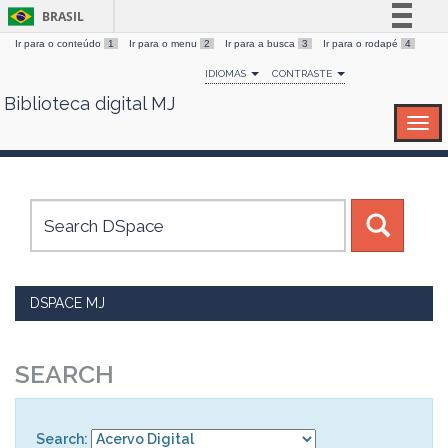
BRASIL
Ir para o conteúdo
1
Ir para o menu
2
Ir para a busca
3
Ir para o rodapé
4
Simplifique!
IDIOMAS
CONTRASTE
Comunica BR
Biblioteca digital MJ
Skip
Participe
navigation
Acesso à informação
Legislação
Canais
DSPACE MJ
SEARCH
Search: