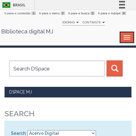
BRASIL
Ir para o conteúdo
1
Ir para o menu
2
Ir para a busca
3
Ir para o rodapé
4
Simplifique!
IDIOMAS
CONTRASTE
Comunica BR
Biblioteca digital MJ
Skip
Participe
navigation
Acesso à informação
Legislação
Canais
DSPACE MJ
SEARCH
Search: