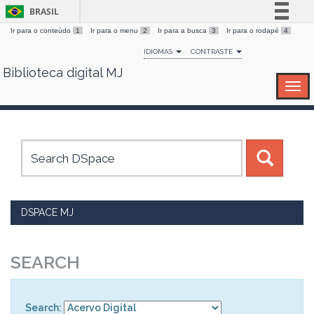
BRASIL
Ir para o conteúdo
1
Ir para o menu
2
Ir para a busca
3
Ir para o rodapé
4
Simplifique!
IDIOMAS
CONTRASTE
Comunica BR
Biblioteca digital MJ
Skip
Participe
navigation
Acesso à informação
Legislação
Canais
DSPACE MJ
SEARCH
Search: