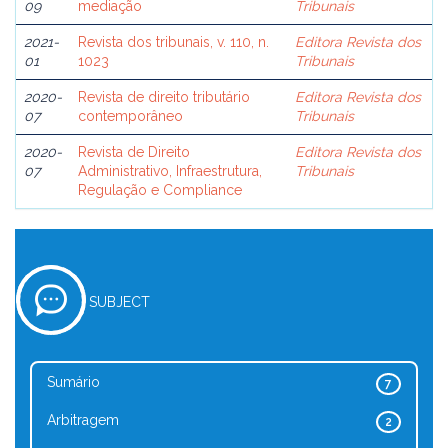
09
mediação
Tribunais
2021-
Revista dos tribunais, v. 110, n.
Editora Revista dos
01
1023
Tribunais
2020-
Revista de direito tributário
Editora Revista dos
07
contemporâneo
Tribunais
2020-
Revista de Direito
Editora Revista dos
07
Administrativo, Infraestrutura,
Tribunais
Regulação e Compliance
SUBJECT
Sumário
7
Arbitragem
2