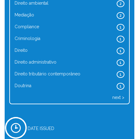
Direito ambiental
2
Mediação
2
Compliance
1
Criminologia
1
Direito
1
Direito administrativo
1
Direito tributário contemporâneo
1
Doutrina
1
next >
DATE ISSUED