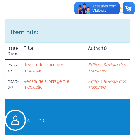
previous
1
next
Item hits:
Issue
Title
Author(s)
Date
2020-
Revista de arbitragem e
Editora Revista dos
10
mediação
Tribunais
2020-
Revista de arbitragem e
Editora Revista dos
09
mediação
Tribunais
AUTHOR