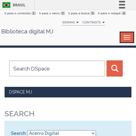
BRASIL
Ir para o conteúdo
1
Ir para o menu
2
Ir para a busca
3
Ir para o rodapé
4
Simplifique!
IDIOMAS
CONTRASTE
Comunica BR
Biblioteca digital MJ
Skip
Participe
navigation
Acesso à informação
Legislação
Canais
DSPACE MJ
SEARCH
Search: