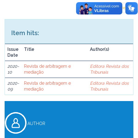
previous
1
next
Item hits:
Issue
Title
Author(s)
Date
2020-
Revista de arbitragem e
Editora Revista dos
10
mediação
Tribunais
2020-
Revista de arbitragem e
Editora Revista dos
09
mediação
Tribunais
AUTHOR