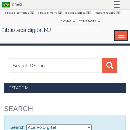
BRASIL
Ir para o conteúdo
1
Ir para o menu
2
Ir para a busca
3
Ir para o rodapé
4
Simplifique!
IDIOMAS
CONTRASTE
Comunica BR
Biblioteca digital MJ
Skip
Participe
navigation
Acesso à informação
Legislação
Canais
DSPACE MJ
SEARCH
Search: