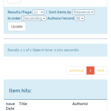
Results/Page
|
Sort items by
In order
Authors/record
Results 1-1 of 1 (Search time: 0.001 seconds).
previous
1
next
Item hits:
Issue
Title
Author(s)
Date