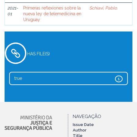
2021-
Primeras reflexiones sobre la
Schiavi, Pablo.
01
nueva ley de telemedicina en
Uruguay
HAS FILE(S)
true
1
NAVEGAÇÃO
Issue Date
Author
Title