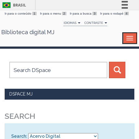
BRASIL
Ir para o conteúdo
1
Ir para o menu
2
Ir para a busca
3
Ir para o rodapé
4
Simplifique!
IDIOMAS
CONTRASTE
Comunica BR
Biblioteca digital MJ
Skip
Participe
navigation
Acesso à informação
Legislação
Canais
DSPACE MJ
SEARCH
Search: