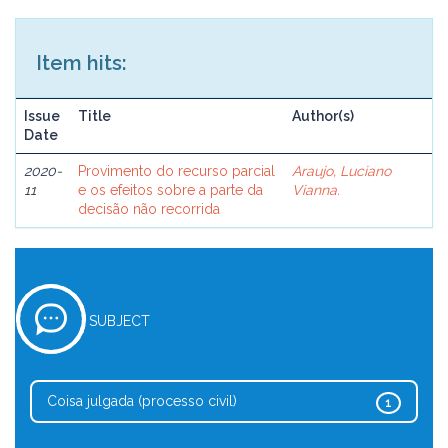
Item hits:
Issue
Title
Author(s)
Date
2020-
Provimento do recurso parcial
Araujo, Luciano
11
e os efeitos sobre a parte da
Vianna.
decisão não recorrida
SUBJECT
Coisa julgada (processo civil)
1