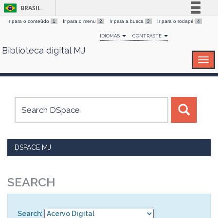
BRASIL
Ir para o conteúdo
1
Ir para o menu
2
Ir para a busca
3
Ir para o rodapé
4
Simplifique!
IDIOMAS
CONTRASTE
Comunica BR
Biblioteca digital MJ
Skip
Participe
navigation
Acesso à informação
Legislação
Canais
DSPACE MJ
SEARCH
Search: