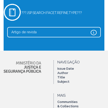
???JSP.SEARCH.FACET.REFINE.TYPE???
Artigo de revista
1
NAVEGAÇÃO
Issue Date
Author
Title
Subject
MAIS
Communities
& Collections