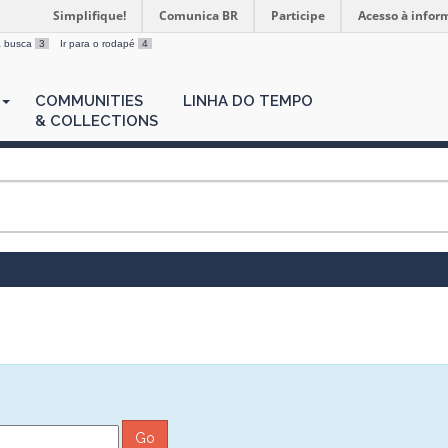
Simplifique!
Comunica BR
Participe
Acesso à infor
 a busca
3
Ir para o rodapé
4
COMMUNITIES
LINHA DO TEMPO
& COLLECTIONS