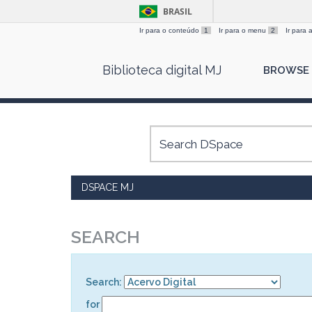
BRASIL
Ir para o conteúdo
1
Ir para o menu
2
Ir para
Skip
Biblioteca digital MJ
BROWSE
navigation
DSPACE MJ
SEARCH
Search:
for