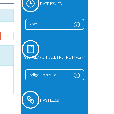
DATE ISSUED
2021
1
next
???JSP.SEARCH.FACET.REFINE.TYPE???
Artigo de revista
1
HAS FILE(S)