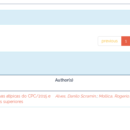
previous
1
Author(s)
vas atípicas do CPC/2015 e
Alves, Danilo Scramin.
;
Mollica, Rogerio.
is superiores