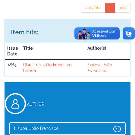
previous
1
next
Item hits:
Issue
Title
Author(s)
Date
1864
Obras de João Francisco
Lisboa, João
Lisboa.
Francisco.
AUTHOR
Lisboa, João Francisco.
1