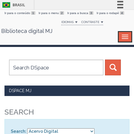
BRASIL
Ir para o conteúdo
1
Ir para o menu
2
Ir para a busca
3
Ir para o rodapé
4
Simplifique!
IDIOMAS
CONTRASTE
Comunica BR
Biblioteca digital MJ
Skip
Participe
navigation
Acesso à informação
Legislação
Canais
DSPACE MJ
SEARCH
Search: