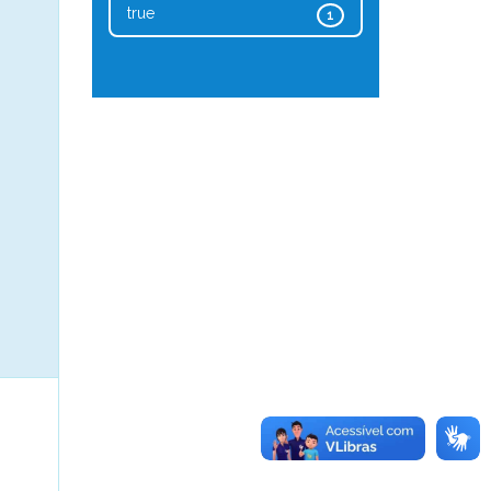
true
1