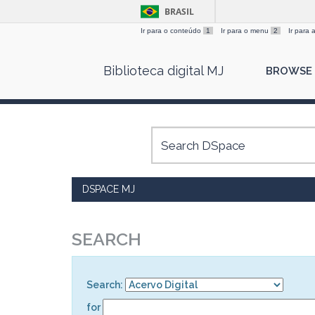
BRASIL
Ir para o conteúdo
1
Ir para o menu
2
Ir para
Skip
Biblioteca digital MJ
BROWSE
navigation
DSPACE MJ
SEARCH
Search:
for