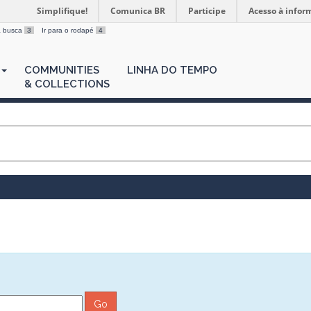
Simplifique!
Comunica BR
Participe
Acesso à infor
 a busca
3
Ir para o rodapé
4
COMMUNITIES
LINHA DO TEMPO
& COLLECTIONS