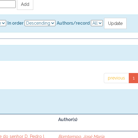
In order
Authors/record
previous
1
Author(s)
 do senhor D. Pedro I.
Bomtempo, José Maria