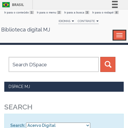
BRASIL
Ir para o conteúdo
1
Ir para o menu
2
Ir para a busca
3
Ir para o rodapé
4
Simplifique!
IDIOMAS
CONTRASTE
Comunica BR
Biblioteca digital MJ
Skip
Participe
navigation
Acesso à informação
Legislação
Canais
DSPACE MJ
SEARCH
Search: