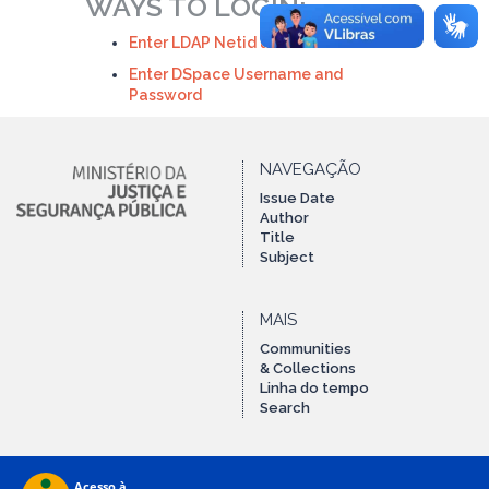
WAYS TO LOGIN:
Enter LDAP Netid and Password
Enter DSpace Username and
Password
NAVEGAÇÃO
Issue Date
Author
Title
Subject
MAIS
Communities
& Collections
Linha do tempo
Search