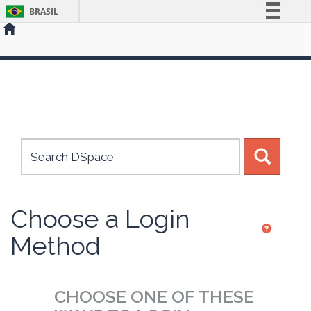
BRASIL
Simplifique!
Comunica BR
Skip
Participe
navigation
Acesso à informação
Legislação
Canais
Choose a Login
Method
CHOOSE ONE OF THESE