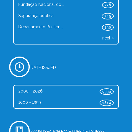
Fundação Nacional do...
278
Segurança pública
249
Departamento Peniten...
236
next >
DATE ISSUED
2000 - 2026
9339
1000 - 1999
1814
???JSP.SEARCH.FACET.REFINE.TYPE???