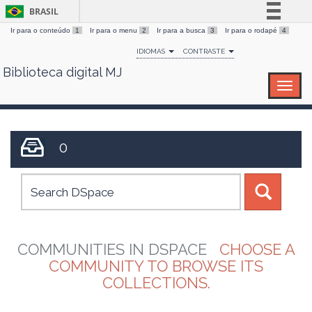
BRASIL
Ir para o conteúdo
1
Ir para o menu
2
Ir para a busca
3
Ir para o rodapé
4
Simplifique!
IDIOMAS
CONTRASTE
Comunica BR
Biblioteca digital MJ
Skip
Participe
navigation
Acesso à informação
Legislação
Canais
0
COMMUNITIES IN DSPACE
CHOOSE A
COMMUNITY TO BROWSE ITS
COLLECTIONS.