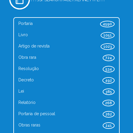
Portaria
4590
Livro
1051
Artigo de revista
1023
Obra rara
724
Resolução
534
Decreto
492
Lei
385
Relatório
268
Portaria de pessoal
262
Obras raras
241