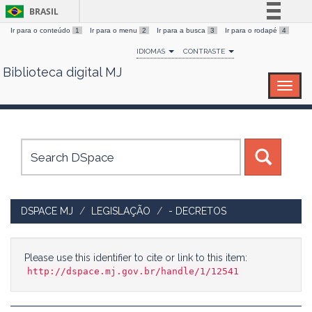
BRASIL
Ir para o conteúdo
1
Ir para o menu
2
Ir para a busca
3
Ir para o rodapé
4
Simplifique!
IDIOMAS
CONTRASTE
Comunica BR
Biblioteca digital MJ
Skip
Participe
navigation
Acesso à informação
Legislação
Canais
DSPACE MJ
LEGISLAÇÃO
- DECRETOS
Please use this identifier to cite or link to this item:
http://dspace.mj.gov.br/handle/1/12541