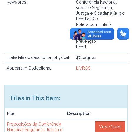
Keywords:
Conferência Nacional
sobre e Segurança,
Justiça e Cidadania (1997:
Brasília, DF)
Polícia comunitária
Segurança pública
Violência
Prevenção
Brasil
metadata.dc.description.physical:
47 páginas
Appears in Collections:
LIVROS
Files in This Item:
File
Description
Proposições da Conferência
View/Open
Nacional Segurança Justiça e