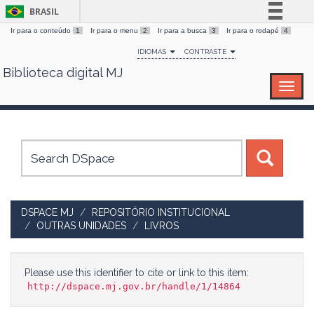
BRASIL
Ir para o conteúdo
1
Ir para o menu
2
Ir para a busca
3
Ir para o rodapé
4
Simplifique!
IDIOMAS
CONTRASTE
Comunica BR
Biblioteca digital MJ
Skip
Participe
navigation
Acesso à informação
Legislação
Canais
DSPACE MJ
REPOSITÓRIO INSTITUCIONAL
OUTRAS UNIDADES
LIVROS
Please use this identifier to cite or link to this item:
http://dspace.mj.gov.br/handle/1/14864