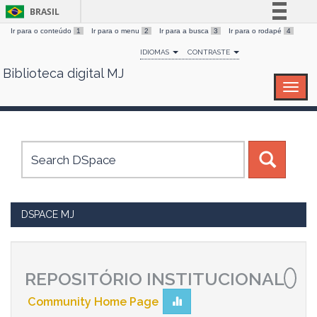
BRASIL
Ir para o conteúdo
1
Ir para o menu
2
Ir para a busca
3
Ir para o rodapé
4
Simplifique!
IDIOMAS
CONTRASTE
Comunica BR
Biblioteca digital MJ
Skip
Participe
navigation
Acesso à informação
Legislação
Canais
DSPACE MJ
REPOSITÓRIO INSTITUCIONAL
Community Home Page