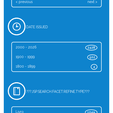
< previous
next >
DATE ISSUED
2000 - 2026
2428
1900 - 1999
502
1800 - 1899
4
???JSP.SEARCH.FACET.REFINE.TYPE???
Livro
1049