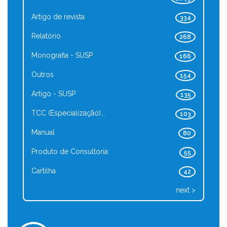
Artigo de revista
334
Relatório
268
Monografia - SUSP
166
Outros
154
Artigo - SUSP
135
TCC (Especialização)...
103
Manual
80
Produto de Consultoria
55
Cartilha
42
next >