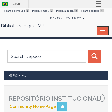
BRASIL
Ir para o conteúdo
1
Ir para o menu
2
Ir para a busca
3
Ir para o rodapé
4
Simplifique!
IDIOMAS
CONTRASTE
Comunica BR
Biblioteca digital MJ
Skip
Participe
navigation
Acesso à informação
Legislação
Canais
DSPACE MJ
REPOSITÓRIO INSTITUCIONAL
Community Home Page