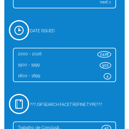
next >
DATE ISSUED
2000 - 2026
2428
1900 - 1999
502
1800 - 1899
4
???JSP.SEARCH.FACET.REFINE.TYPE???
Trabalho de Conclusã...
42