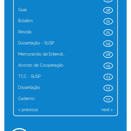
Guia
38
Boletim
21
Revista
21
Dissertação - SUSP
19
Memorando de Entendi...
18
Acordo de Cooperação
15
TCC - SUSP
13
Dissertação
12
Caderno
11
< previous
next >