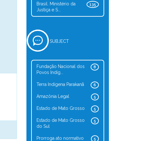
Brasil. Ministério da
135
Justiça e S...
SUBJECT
Fundação Nacional dos
8
Povos Indíg...
Terra Indígena Parakanã
6
Amazônia Legal
5
Estado de Mato Grosso
5
Estado de Mato Grosso
5
do Sul
Prorroga ato normativo
5