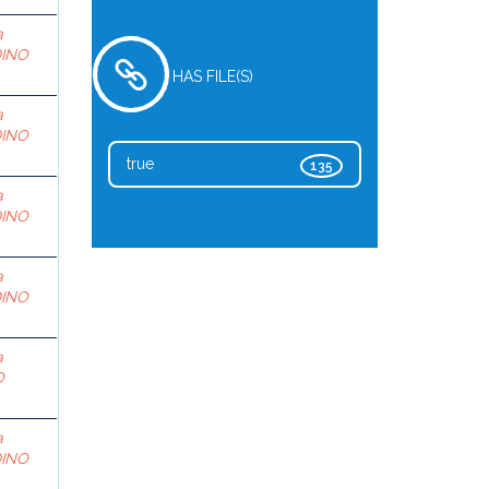
a
DINO
HAS FILE(S)
a
DINO
true
135
a
DINO
a
DINO
a
O
a
DINO