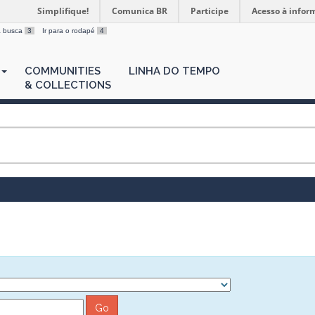
Simplifique!
Comunica BR
Participe
Acesso à infor
 a busca
3
Ir para o rodapé
4
COMMUNITIES
LINHA DO TEMPO
& COLLECTIONS