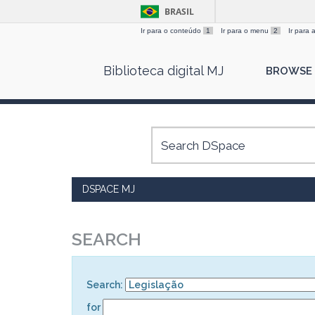
BRASIL
Ir para o conteúdo
1
Ir para o menu
2
Ir para
Skip
Biblioteca digital MJ
BROWSE
navigation
DSPACE MJ
SEARCH
Search:
for