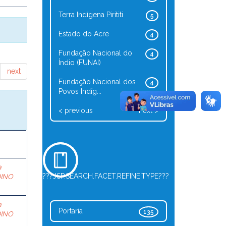
Terra Indígena Pirititi
5
Estado do Acre
4
Fundação Nacional do
4
Índio (FUNAI)
next
Fundação Nacional dos
4
Povos Indíg...
< previous
next >
a
???JSP.SEARCH.FACET.REFINE.TYPE???
DINO
a
Portaria
135
DINO