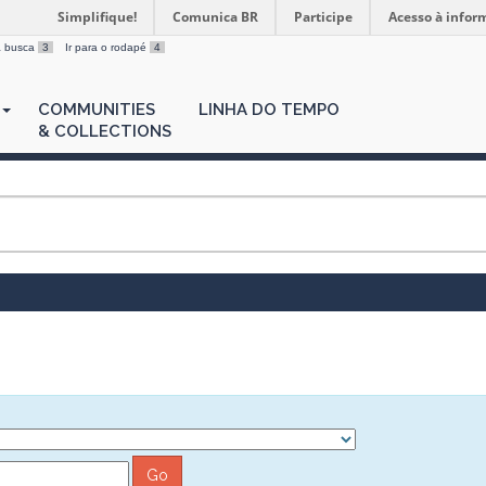
Simplifique!
Comunica BR
Participe
Acesso à infor
 a busca
3
Ir para o rodapé
4
COMMUNITIES
LINHA DO TEMPO
& COLLECTIONS