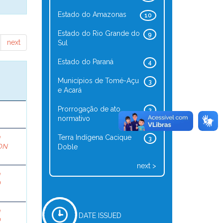
Estado do Amazonas
10
Estado do Rio Grande do
9
next
Sul
Estado do Paraná
4
Municípios de Tomé-Açu
3
e Acará
Prorrogação de ato
3
normativo
a
Terra Indígena Cacique
3
ON
Doble
next >
a
O
a
DATE ISSUED
O