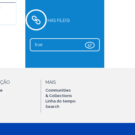
a
HAS FILE(S)
true
57
AÇÃO
MAIS
te
Communities
& Collections
Linha do tempo
Search