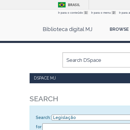
BRASIL
Ir para o conteúdo
1
Ir para o menu
2
Ir para
Skip
Biblioteca digital MJ
BROWSE
navigation
DSPACE MJ
SEARCH
Search:
for