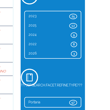
a
2023
25
2025
12
a
2024
9
2022
8
a
2026
3
a
DINO
a
???JSP.SEARCH.FACET.REFINE.TYPE???
a
Portaria
57