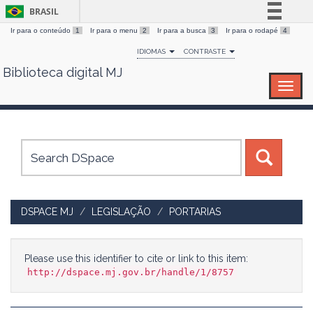
BRASIL
Ir para o conteúdo
1
Ir para o menu
2
Ir para a busca
3
Ir para o rodapé
4
Simplifique!
IDIOMAS
CONTRASTE
Comunica BR
Biblioteca digital MJ
Skip
Participe
navigation
Acesso à informação
Legislação
Canais
DSPACE MJ
LEGISLAÇÃO
PORTARIAS
Please use this identifier to cite or link to this item:
http://dspace.mj.gov.br/handle/1/8757