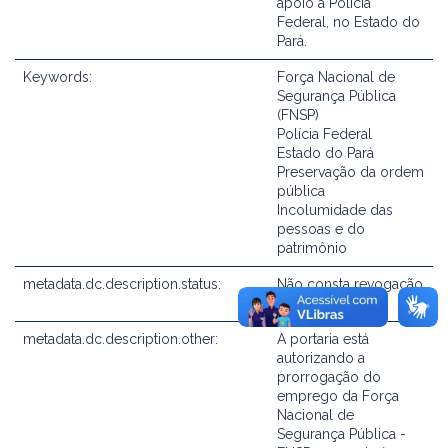
apoio à Polícia
Federal, no Estado do
Pará.
Keywords:
Força Nacional de
Segurança Pública
(FNSP)
Polícia Federal
Estado do Pará
Preservação da ordem
pública
Incolumidade das
pessoas e do
patrimônio
metadata.dc.description.status:
Não consta revogação
expressa
metadata.dc.description.other:
A portaria está
autorizando a
prorrogação do
emprego da Força
Nacional de
Segurança Pública -