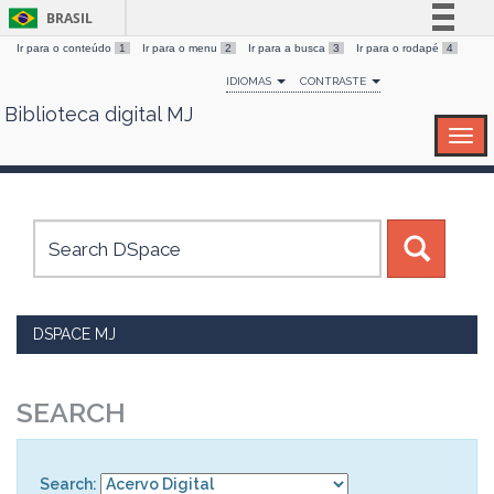
BRASIL
Ir para o conteúdo
1
Ir para o menu
2
Ir para a busca
3
Ir para o rodapé
4
Simplifique!
IDIOMAS
CONTRASTE
Comunica BR
Biblioteca digital MJ
Skip
Participe
navigation
Acesso à informação
Legislação
Canais
DSPACE MJ
SEARCH
Search: