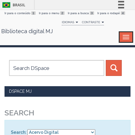
BRASIL
Ir para o conteúdo
1
Ir para o menu
2
Ir para a busca
3
Ir para o rodapé
4
Simplifique!
IDIOMAS
CONTRASTE
Comunica BR
Biblioteca digital MJ
Skip
Participe
navigation
Acesso à informação
Legislação
Canais
DSPACE MJ
SEARCH
Search: