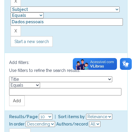
Start a new search
Add filters:
Use filters to refine the search results.
Results/Page
|
Sort items by
In order
Authors/record