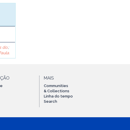
s do.
;
aula.
AÇÃO
MAIS
te
Communities
& Collections
Linha do tempo
Search