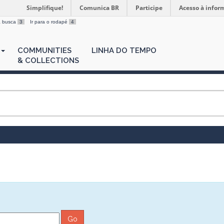
Simplifique!
Comunica BR
Participe
Acesso à infor
 a busca
3
Ir para o rodapé
4
COMMUNITIES
LINHA DO TEMPO
& COLLECTIONS