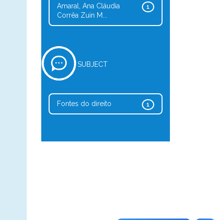
Amaral, Ana Cláudia
1
Corrêa Zuin M...
SUBJECT
Fontes do direito
1