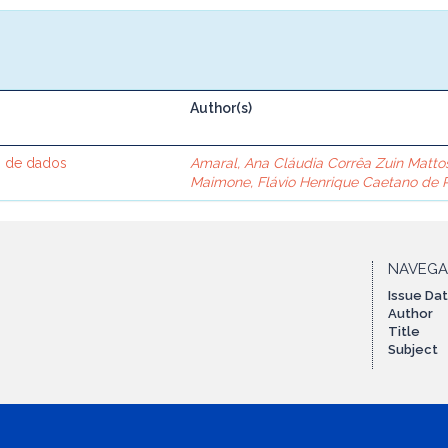
Author(s)
o de dados
Amaral, Ana Cláudia Corrêa Zuin Matto
Maimone, Flávio Henrique Caetano de P
NAVEG
Issue Da
Author
Title
Subject