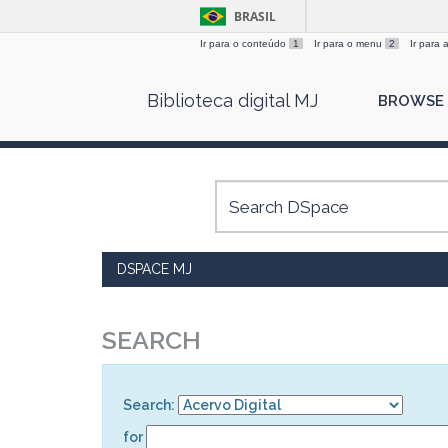
BRASIL
Ir para o conteúdo
1
Ir para o menu
2
Ir para
Skip
Biblioteca digital MJ
BROWSE
navigation
DSPACE MJ
SEARCH
Search:
for