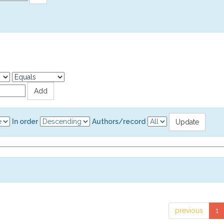
In order
Authors/record
previous
1