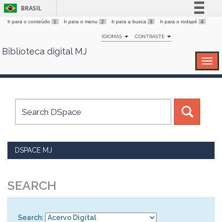
BRASIL
Ir para o conteúdo
1
Ir para o menu
2
Ir para a busca
3
Ir para o rodapé
4
Simplifique!
IDIOMAS
CONTRASTE
Comunica BR
Biblioteca digital MJ
Skip
Participe
navigation
Acesso à informação
Legislação
Canais
DSPACE MJ
SEARCH
Search: