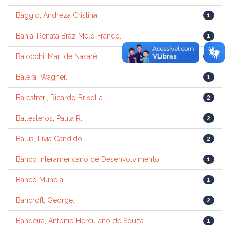
Baggio, Andreza Cristina.
1
Bahia, Renata Braz Melo Franco.
1
Baiocchi, Mari de Nasaré.
1
Balera, Wagner.
1
Balestreri, Ricardo Brisolla.
2
Ballesteros, Paula R.
2
Balus, Lívia Candido.
2
Banco Interamericano de Desenvolvimento
1
Banco Mundial
1
Bancroft, George.
2
Bandeira, Antonio Herculano de Souza.
1