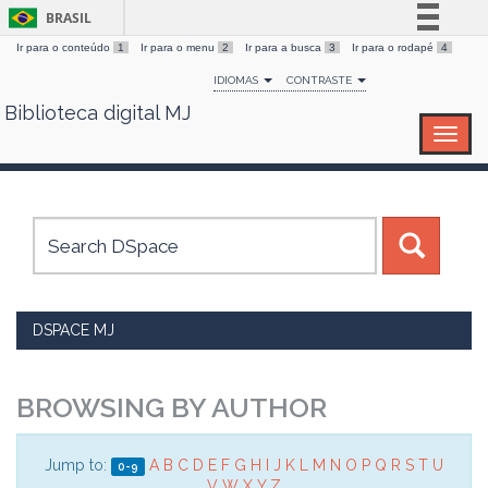
BRASIL
Ir para o conteúdo
1
Ir para o menu
2
Ir para a busca
3
Ir para o rodapé
4
Simplifique!
IDIOMAS
CONTRASTE
Comunica BR
Biblioteca digital MJ
Skip
Participe
navigation
Acesso à informação
Legislação
Canais
DSPACE MJ
BROWSING BY AUTHOR
Jump to:
A
B
C
D
E
F
G
H
I
J
K
L
M
N
O
P
Q
R
S
T
U
0-9
V
W
X
Y
Z