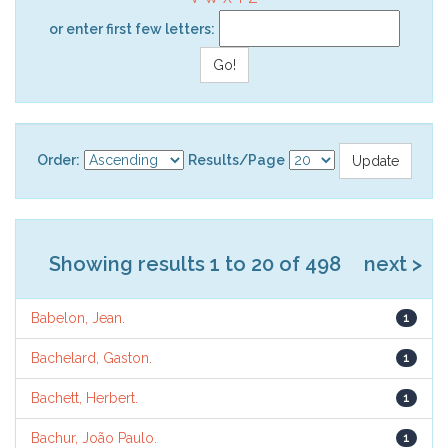
or enter first few letters:
Order:
Results/Page
Showing results 1 to 20 of 498
next >
Babelon, Jean.
1
Bachelard, Gaston.
1
Bachett, Herbert.
1
Bachur, João Paulo.
1