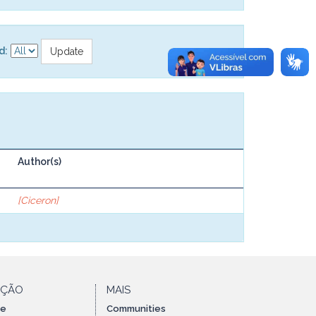
d:
Author(s)
[Ciceron]
AÇÃO
MAIS
te
Communities