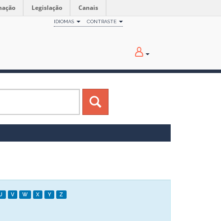
mação
Legislação
Canais
IDIOMAS
CONTRASTE
U
V
W
X
Y
Z