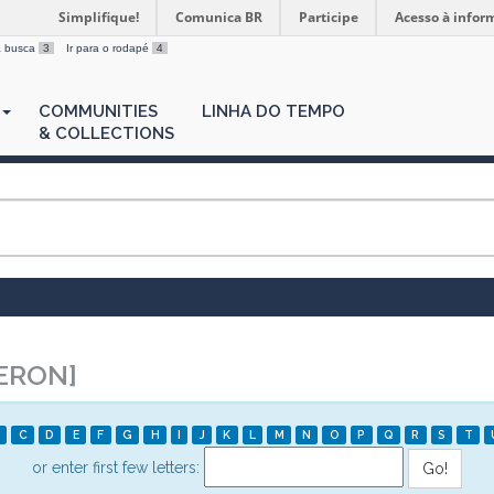
Simplifique!
Comunica BR
Participe
Acesso à infor
 a busca
3
Ir para o rodapé
4
COMMUNITIES
LINHA DO TEMPO
& COLLECTIONS
ERON]
C
D
E
F
G
H
I
J
K
L
M
N
O
P
Q
R
S
T
or enter first few letters: