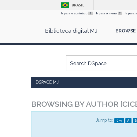
BRASIL
Ir para o conteúdo
1
Ir para o menu
2
Ir para
Skip
Biblioteca digital MJ
BROWSE
navigation
DSPACE MJ
BROWSING BY AUTHOR [CIC
Jump to:
0-9
A
B