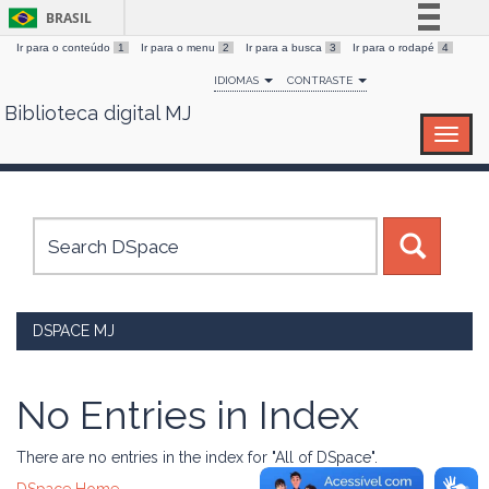
BRASIL
Ir para o conteúdo
1
Ir para o menu
2
Ir para a busca
3
Ir para o rodapé
4
Simplifique!
IDIOMAS
CONTRASTE
Comunica BR
Biblioteca digital MJ
Skip
Participe
navigation
Acesso à informação
Legislação
Canais
DSPACE MJ
No Entries in Index
There are no entries in the index for "All of DSpace".