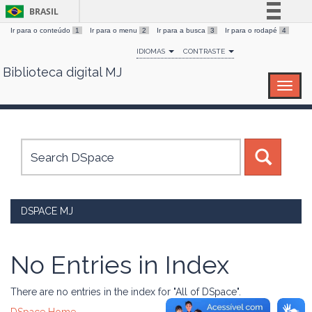
BRASIL
Ir para o conteúdo
1
Ir para o menu
2
Ir para a busca
3
Ir para o rodapé
4
Simplifique!
IDIOMAS
CONTRASTE
Comunica BR
Biblioteca digital MJ
Skip
Participe
navigation
Acesso à informação
Legislação
Canais
DSPACE MJ
No Entries in Index
There are no entries in the index for "All of DSpace".