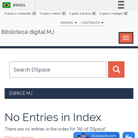
BRASIL
Ir para o conteúdo
1
Ir para o menu
2
Ir para a busca
3
Ir para o rodapé
4
Simplifique!
IDIOMAS
CONTRASTE
Comunica BR
Biblioteca digital MJ
Skip
Participe
navigation
Acesso à informação
Legislação
Canais
DSPACE MJ
No Entries in Index
There are no entries in the index for "All of DSpace".