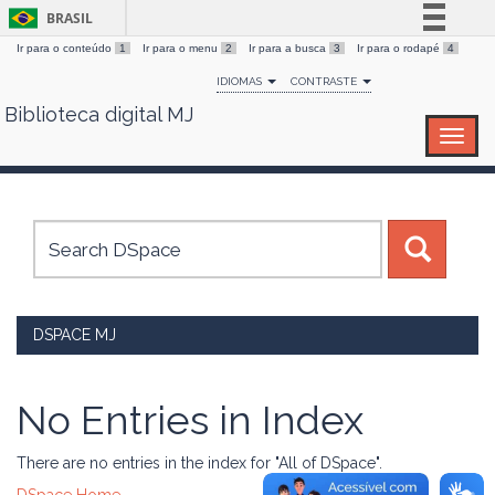
BRASIL
Ir para o conteúdo
1
Ir para o menu
2
Ir para a busca
3
Ir para o rodapé
4
Simplifique!
IDIOMAS
CONTRASTE
Comunica BR
Biblioteca digital MJ
Skip
Participe
navigation
Acesso à informação
Legislação
Canais
DSPACE MJ
No Entries in Index
There are no entries in the index for "All of DSpace".