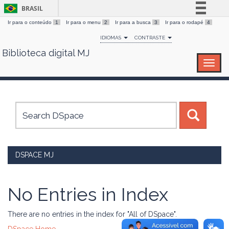
BRASIL
Ir para o conteúdo
1
Ir para o menu
2
Ir para a busca
3
Ir para o rodapé
4
Simplifique!
IDIOMAS
CONTRASTE
Comunica BR
Biblioteca digital MJ
Skip
Participe
navigation
Acesso à informação
Legislação
Canais
DSPACE MJ
No Entries in Index
There are no entries in the index for "All of DSpace".