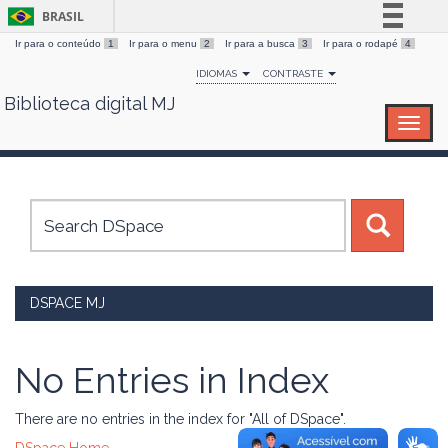
BRASIL
Ir para o conteúdo
1
Ir para o menu
2
Ir para a busca
3
Ir para o rodapé
4
Simplifique!
IDIOMAS
CONTRASTE
Comunica BR
Biblioteca digital MJ
Skip
Participe
navigation
Acesso à informação
Legislação
Canais
DSPACE MJ
No Entries in Index
There are no entries in the index for "All of DSpace".