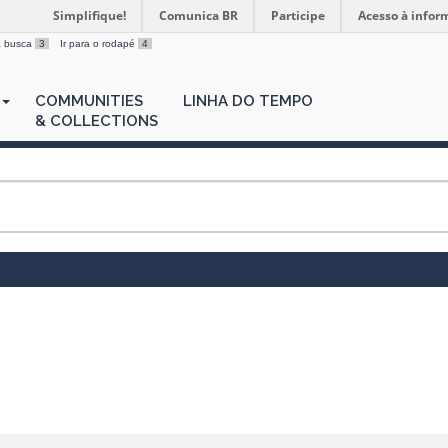
Simplifique!
Comunica BR
Participe
Acesso à infor
 a busca
3
Ir para o rodapé
4
COMMUNITIES
LINHA DO TEMPO
& COLLECTIONS