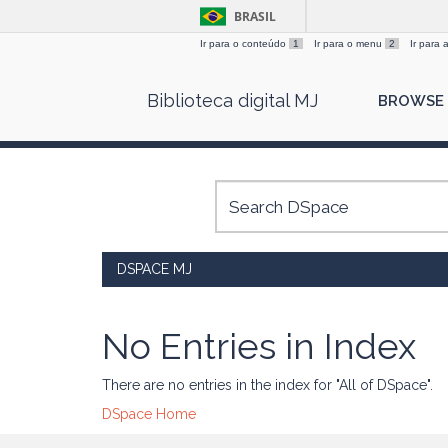
BRASIL
Ir para o conteúdo
1
Ir para o menu
2
Ir para
Skip
Biblioteca digital MJ
BROWSE
navigation
DSPACE MJ
No Entries in Index
There are no entries in the index for "All of DSpace".
DSpace Home