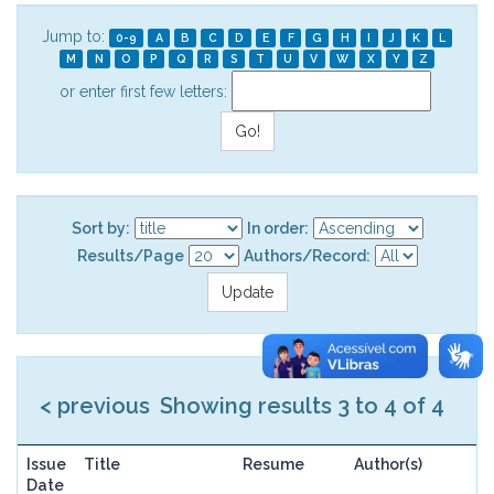
Jump to:
0-9
A
B
C
D
E
F
G
H
I
J
K
L
M
N
O
P
Q
R
S
T
U
V
W
X
Y
Z
or enter first few letters:
Sort by:
In order:
Results/Page
Authors/Record:
< previous
Showing results 3 to 4 of 4
Issue
Title
Resume
Author(s)
Date