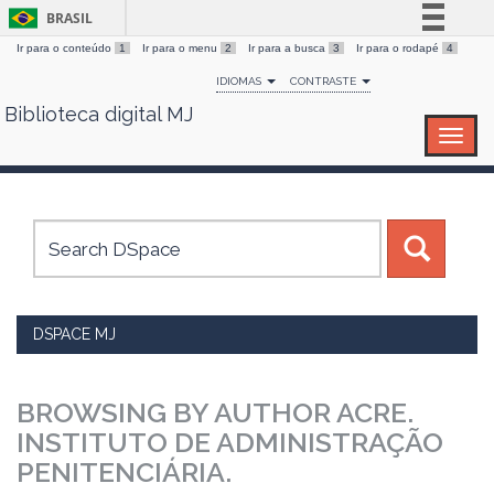
BRASIL
Ir para o conteúdo
1
Ir para o menu
2
Ir para a busca
3
Ir para o rodapé
4
Simplifique!
IDIOMAS
CONTRASTE
Comunica BR
Biblioteca digital MJ
Skip
Participe
navigation
Acesso à informação
Legislação
Canais
DSPACE MJ
BROWSING BY AUTHOR ACRE.
INSTITUTO DE ADMINISTRAÇÃO
PENITENCIÁRIA.