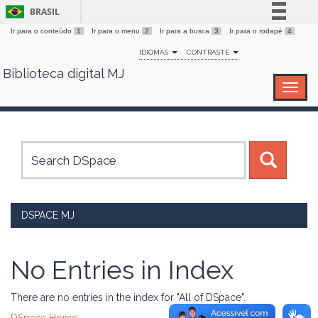
BRASIL
Ir para o conteúdo
1
Ir para o menu
2
Ir para a busca
3
Ir para o rodapé
4
Simplifique!
IDIOMAS
CONTRASTE
Comunica BR
Biblioteca digital MJ
Skip
Participe
navigation
Acesso à informação
Legislação
Canais
DSPACE MJ
No Entries in Index
There are no entries in the index for "All of DSpace".