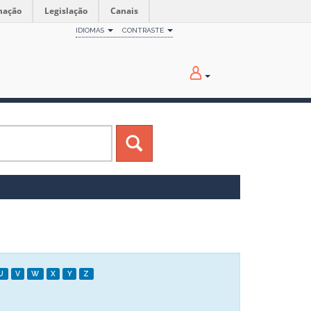
mação
Legislação
Canais
IDIOMAS
CONTRASTE
U
V
W
X
Y
Z