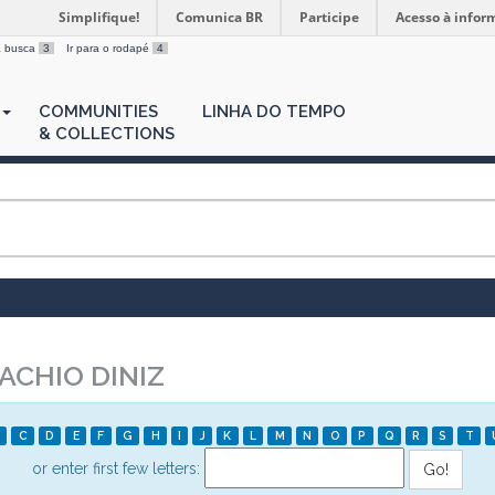
Simplifique!
Comunica BR
Participe
Acesso à infor
 a busca
3
Ir para o rodapé
4
COMMUNITIES
LINHA DO TEMPO
& COLLECTIONS
CHIO DINIZ
C
D
E
F
G
H
I
J
K
L
M
N
O
P
Q
R
S
T
or enter first few letters: