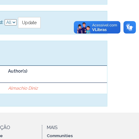
d:
Author(s)
Almachio Diniz
AÇÃO
MAIS
te
Communities