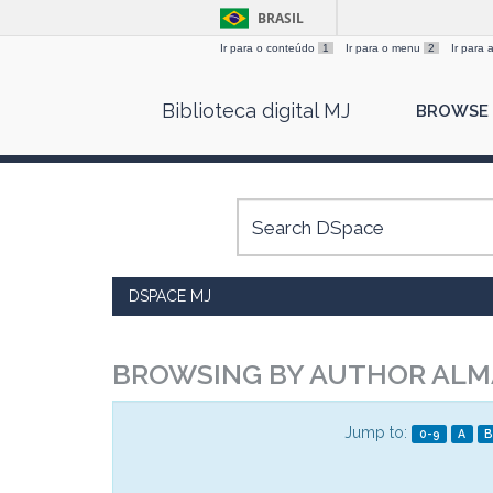
BRASIL
Ir para o conteúdo
1
Ir para o menu
2
Ir para
Skip
Biblioteca digital MJ
BROWSE
navigation
DSPACE MJ
BROWSING BY AUTHOR ALMA
Jump to:
0-9
A
B